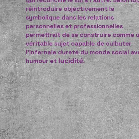
qui réconcilie le soi à l’autre. Selon lui
réintroduire objectivement le
symbolique dans les relations
personnelles et professionnelles
permettrait de se construire comme 
véritable sujet capable de culbuter
l’infernale dureté du monde social av
humour et
lucidité.