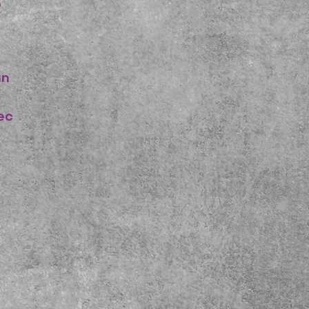
,
un
ec