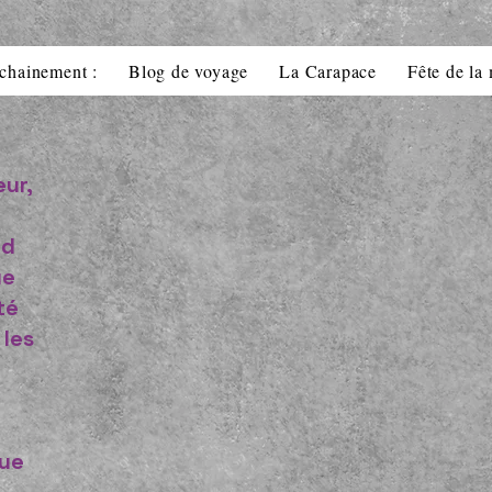
chainement :
Blog de voyage
La Carapace
Fête de la
ur,
rd
ue
té
 les
que