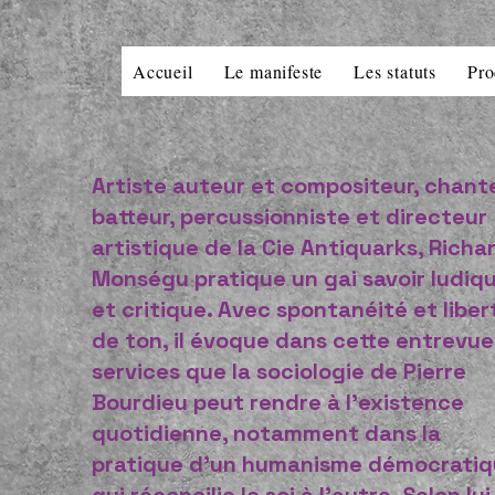
Accueil
Le manifeste
Les statuts
Pro
Artiste auteur et compositeur, chante
batteur, percussionniste et directeur
artistique de la Cie Antiquarks, Richa
Monségu pratique un gai savoir ludiq
et critique. Avec spontanéité et liber
de ton, il évoque dans cette entrevue
services que la sociologie de Pierre
Bourdieu peut rendre à l'existence
quotidienne, notamment dans la
pratique d’un humanisme démocrati