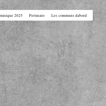
 musique 2025
Pertusato
Les communs dabord
La Bav