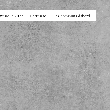
 musique 2025
Pertusato
Les communs dabord
La Bav