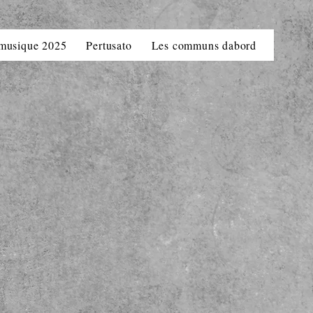
 musique 2025
Pertusato
Les communs dabord
La Bav